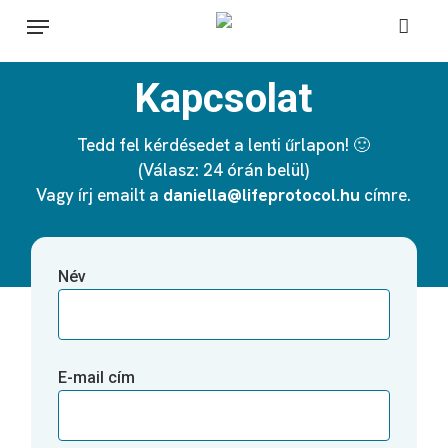
Skip
Menu
to
main
Kapcsolat
content
Tedd fel kérdésedet a lenti űrlapon! 🙂
(Válasz: 24 órán belül)
Vagy írj emailt a
daniella@lifeprotocol.hu
címre.
Név
E-mail cím